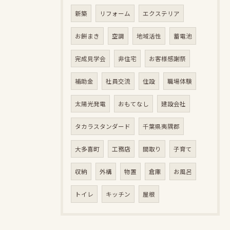
新築
リフォーム
エクステリア
お餅まき
空調
地域活性
蓄電池
完成見学会
非住宅
お客様感謝祭
補助金
社員交流
住設
職場体験
太陽光発電
おもてなし
建設会社
タカラスタンダード
千葉県夷隅郡
大多喜町
工務店
間取り
子育て
収納
外構
物置
倉庫
お風呂
トイレ
キッチン
屋根