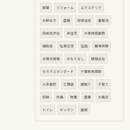
新築
リフォーム
エクステリア
お餅まき
空調
地域活性
蓄電池
完成見学会
非住宅
お客様感謝祭
補助金
社員交流
住設
職場体験
太陽光発電
おもてなし
建設会社
タカラスタンダード
千葉県夷隅郡
大多喜町
工務店
間取り
子育て
収納
外構
物置
倉庫
お風呂
トイレ
キッチン
屋根