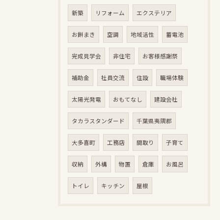
新築
リフォーム
エクステリア
お餅まき
空調
地域活性
蓄電池
完成見学会
非住宅
お客様感謝祭
補助金
社員交流
住設
職場体験
太陽光発電
おもてなし
建設会社
タカラスタンダード
千葉県夷隅郡
大多喜町
工務店
間取り
子育て
収納
外構
物置
倉庫
お風呂
トイレ
キッチン
屋根