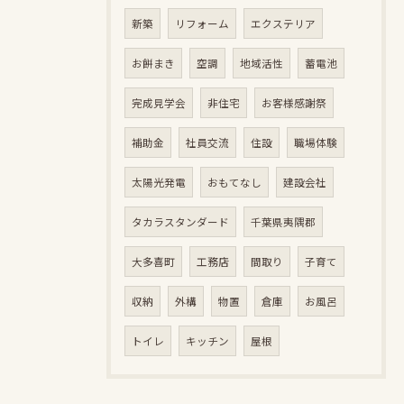
新築
リフォーム
エクステリア
お餅まき
空調
地域活性
蓄電池
完成見学会
非住宅
お客様感謝祭
補助金
社員交流
住設
職場体験
太陽光発電
おもてなし
建設会社
タカラスタンダード
千葉県夷隅郡
大多喜町
工務店
間取り
子育て
収納
外構
物置
倉庫
お風呂
トイレ
キッチン
屋根