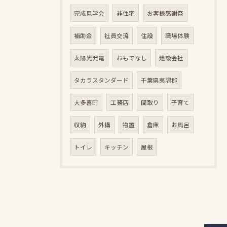
完成見学会
非住宅
お客様感謝祭
補助金
社員交流
住設
職場体験
太陽光発電
おもてなし
建設会社
タカラスタンダード
千葉県夷隅郡
大多喜町
工務店
間取り
子育て
収納
外構
物置
倉庫
お風呂
トイレ
キッチン
屋根