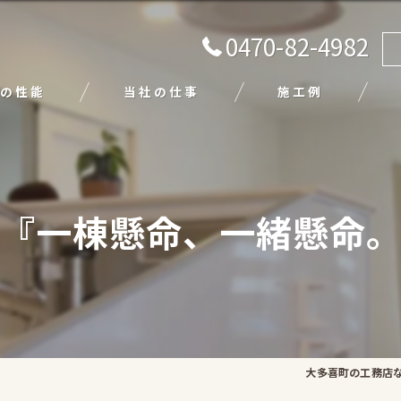
0470-82-4982
の性能
当社の仕事
施工例
注文住宅
リフォーム
『一棟懸命、一緒懸命
エクステリア
外壁塗装
平屋
大多喜町の工務店