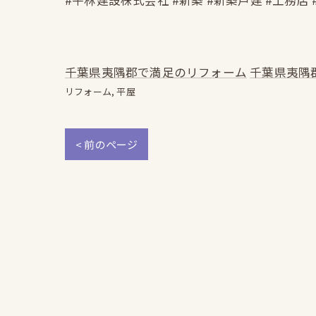
#平林建設株式会社 #新築 #新築戸建 #工務店 
千葉県夷隅郡で満足のリフォーム
千葉県夷隅
リフォーム
平屋
< 前のページ