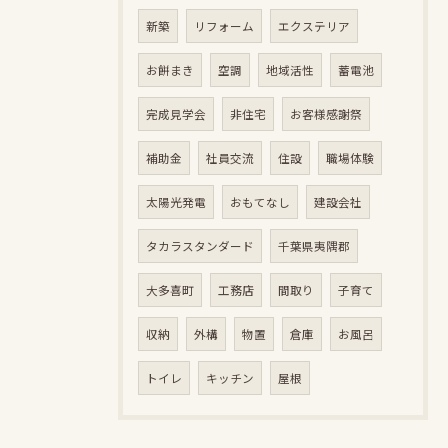
新築
リフォーム
エクステリア
お餅まき
空調
地域活性
蓄電池
完成見学会
非住宅
お客様感謝祭
補助金
社員交流
住設
職場体験
太陽光発電
おもてなし
建設会社
タカラスタンダード
千葉県夷隅郡
大多喜町
工務店
間取り
子育て
収納
外構
物置
倉庫
お風呂
トイレ
キッチン
屋根