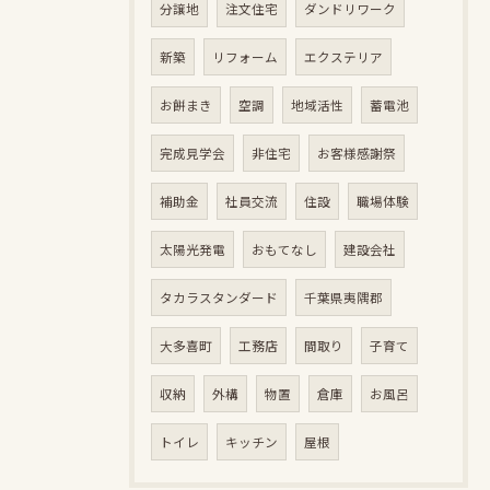
分譲地
注文住宅
ダンドリワーク
新築
リフォーム
エクステリア
お餅まき
空調
地域活性
蓄電池
完成見学会
非住宅
お客様感謝祭
補助金
社員交流
住設
職場体験
太陽光発電
おもてなし
建設会社
タカラスタンダード
千葉県夷隅郡
大多喜町
工務店
間取り
子育て
収納
外構
物置
倉庫
お風呂
トイレ
キッチン
屋根