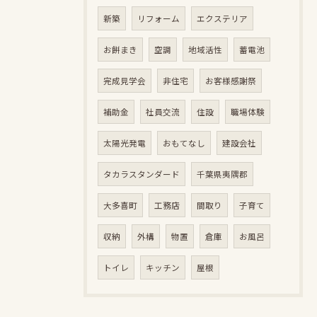
新築
リフォーム
エクステリア
お餅まき
空調
地域活性
蓄電池
完成見学会
非住宅
お客様感謝祭
補助金
社員交流
住設
職場体験
太陽光発電
おもてなし
建設会社
タカラスタンダード
千葉県夷隅郡
大多喜町
工務店
間取り
子育て
収納
外構
物置
倉庫
お風呂
トイレ
キッチン
屋根