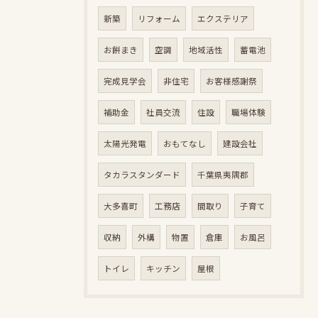
新築
リフォーム
エクステリア
お餅まき
空調
地域活性
蓄電池
完成見学会
非住宅
お客様感謝祭
補助金
社員交流
住設
職場体験
太陽光発電
おもてなし
建設会社
タカラスタンダード
千葉県夷隅郡
大多喜町
工務店
間取り
子育て
収納
外構
物置
倉庫
お風呂
トイレ
キッチン
屋根