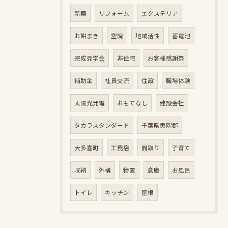
新築
リフォーム
エクステリア
お餅まき
空調
地域活性
蓄電池
完成見学会
非住宅
お客様感謝祭
補助金
社員交流
住設
職場体験
太陽光発電
おもてなし
建設会社
タカラスタンダード
千葉県夷隅郡
大多喜町
工務店
間取り
子育て
収納
外構
物置
倉庫
お風呂
トイレ
キッチン
屋根