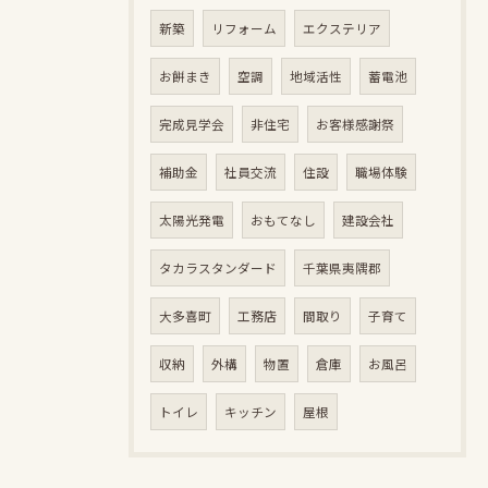
新築
リフォーム
エクステリア
お餅まき
空調
地域活性
蓄電池
完成見学会
非住宅
お客様感謝祭
補助金
社員交流
住設
職場体験
太陽光発電
おもてなし
建設会社
タカラスタンダード
千葉県夷隅郡
大多喜町
工務店
間取り
子育て
収納
外構
物置
倉庫
お風呂
トイレ
キッチン
屋根