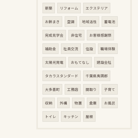
新築
リフォーム
エクステリア
お餅まき
空調
地域活性
蓄電池
完成見学会
非住宅
お客様感謝祭
補助金
社員交流
住設
職場体験
太陽光発電
おもてなし
建設会社
タカラスタンダード
千葉県夷隅郡
大多喜町
工務店
間取り
子育て
収納
外構
物置
倉庫
お風呂
トイレ
キッチン
屋根