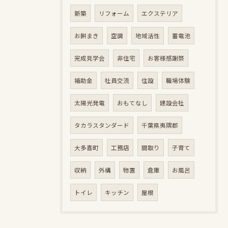
新築
リフォーム
エクステリア
お餅まき
空調
地域活性
蓄電池
完成見学会
非住宅
お客様感謝祭
補助金
社員交流
住設
職場体験
太陽光発電
おもてなし
建設会社
タカラスタンダード
千葉県夷隅郡
大多喜町
工務店
間取り
子育て
収納
外構
物置
倉庫
お風呂
トイレ
キッチン
屋根