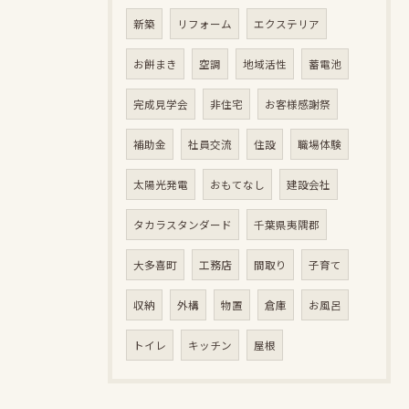
新築
リフォーム
エクステリア
お餅まき
空調
地域活性
蓄電池
完成見学会
非住宅
お客様感謝祭
補助金
社員交流
住設
職場体験
太陽光発電
おもてなし
建設会社
タカラスタンダード
千葉県夷隅郡
大多喜町
工務店
間取り
子育て
収納
外構
物置
倉庫
お風呂
トイレ
キッチン
屋根