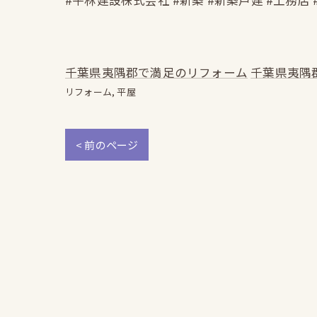
#平林建設株式会社 #新築 #新築戸建 #工務店 
千葉県夷隅郡で満足のリフォーム
千葉県夷隅
リフォーム
平屋
< 前のページ