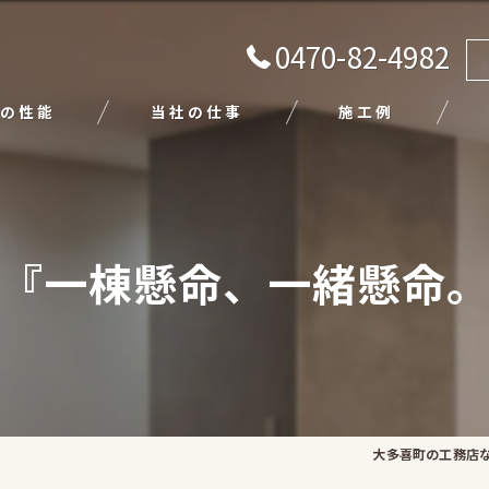
0470-82-4982
の性能
当社の仕事
施工例
注文住宅
リフォーム
『一棟懸命、一緒懸命
エクステリア
外壁塗装
平屋
大多喜町の工務店