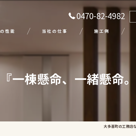
0470-82-4982
の性能
当社の仕事
施工例
注文住宅
リフォーム
『一棟懸命、一緒懸命
エクステリア
外壁塗装
平屋
大多喜町の工務店