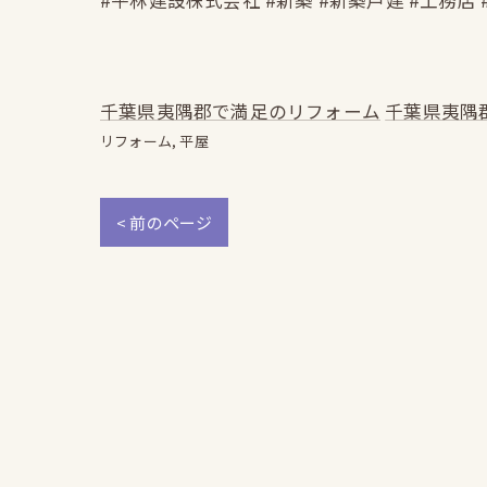
#平林建設株式会社 #新築 #新築戸建 #工務店 
千葉県夷隅郡で満足のリフォーム
千葉県夷隅
リフォーム
平屋
< 前のページ