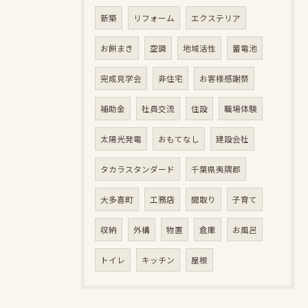
新築
リフォーム
エクステリア
お餅まき
空調
地域活性
蓄電池
完成見学会
非住宅
お客様感謝祭
補助金
社員交流
住設
職場体験
太陽光発電
おもてなし
建設会社
タカラスタンダード
千葉県夷隅郡
大多喜町
工務店
間取り
子育て
収納
外構
物置
倉庫
お風呂
トイレ
キッチン
屋根