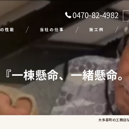
0470-82-4982
の性能
当社の仕事
施工例
注文住宅
リフォーム
『一棟懸命、一緒懸命
エクステリア
外壁塗装
平屋
大多喜町の工務店