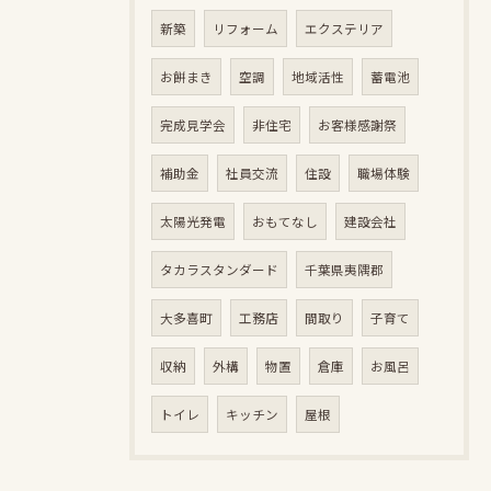
新築
リフォーム
エクステリア
お餅まき
空調
地域活性
蓄電池
完成見学会
非住宅
お客様感謝祭
補助金
社員交流
住設
職場体験
太陽光発電
おもてなし
建設会社
タカラスタンダード
千葉県夷隅郡
大多喜町
工務店
間取り
子育て
収納
外構
物置
倉庫
お風呂
トイレ
キッチン
屋根