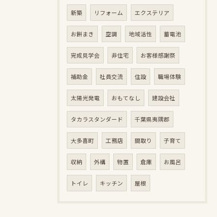
新築
リフォーム
エクステリア
お餅まき
空調
地域活性
蓄電池
完成見学会
非住宅
お客様感謝祭
補助金
社員交流
住設
職場体験
太陽光発電
おもてなし
建設会社
タカラスタンダード
千葉県夷隅郡
大多喜町
工務店
間取り
子育て
収納
外構
物置
倉庫
お風呂
トイレ
キッチン
屋根