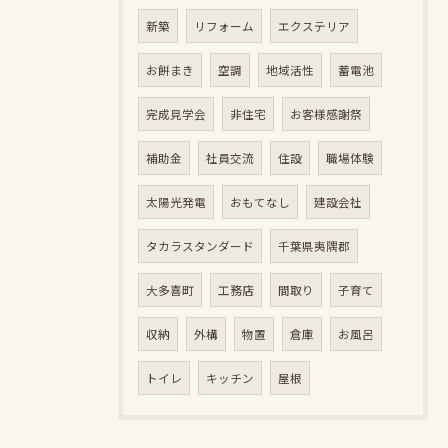
新築
リフォーム
エクステリア
お餅まき
空調
地域活性
蓄電池
完成見学会
非住宅
お客様感謝祭
補助金
社員交流
住設
職場体験
太陽光発電
おもてなし
建設会社
タカラスタンダード
千葉県夷隅郡
大多喜町
工務店
間取り
子育て
収納
外構
物置
倉庫
お風呂
トイレ
キッチン
屋根