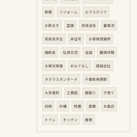
新築
リフォーム
エクステリア
お餅まき
空調
地域活性
蓄電池
完成見学会
非住宅
お客様感謝祭
補助金
社員交流
住設
職場体験
太陽光発電
おもてなし
建設会社
タカラスタンダード
千葉県夷隅郡
大多喜町
工務店
間取り
子育て
収納
外構
物置
倉庫
お風呂
トイレ
キッチン
屋根