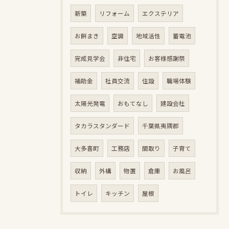
新築
リフォーム
エクステリア
お餅まき
空調
地域活性
蓄電池
完成見学会
非住宅
お客様感謝祭
補助金
社員交流
住設
職場体験
太陽光発電
おもてなし
建設会社
タカラスタンダード
千葉県夷隅郡
大多喜町
工務店
間取り
子育て
収納
外構
物置
倉庫
お風呂
トイレ
キッチン
屋根