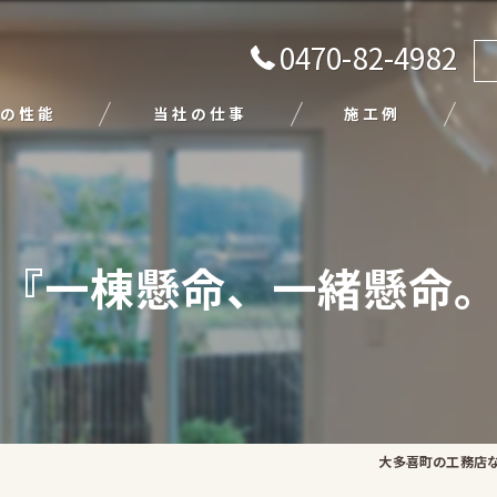
0470-82-4982
の性能
当社の仕事
施工例
注文住宅
リフォーム
『一棟懸命、一緒懸命
エクステリア
外壁塗装
平屋
大多喜町の工務店