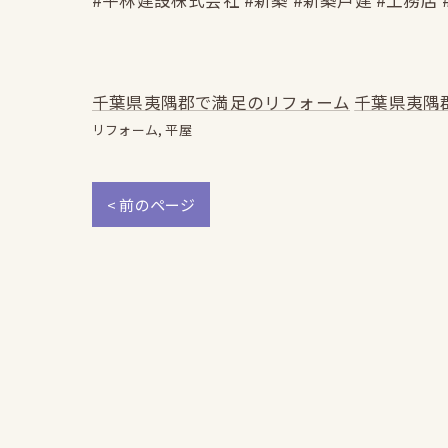
#平林建設株式会社 #新築 #新築戸建 #工務店 
千葉県夷隅郡で満足のリフォーム
千葉県夷隅
リフォーム
平屋
< 前のページ