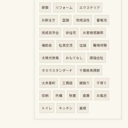
新築
リフォーム
エクステリア
お餅まき
空調
地域活性
蓄電池
完成見学会
非住宅
お客様感謝祭
補助金
社員交流
住設
職場体験
太陽光発電
おもてなし
建設会社
タカラスタンダード
千葉県夷隅郡
大多喜町
工務店
間取り
子育て
収納
外構
物置
倉庫
お風呂
トイレ
キッチン
屋根