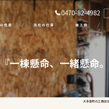
0470-82-4982
の性能
当社の仕事
施工例
注文住宅
リフォーム
『一棟懸命、一緒懸命
エクステリア
外壁塗装
平屋
大多喜町の工務店