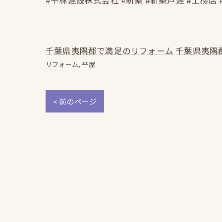
#平林建設株式会社 #新築 #新築戸建 #工務店 
千葉県夷隅郡で満足のリフォーム
千葉県夷隅
リフォーム
平屋
< 前のページ