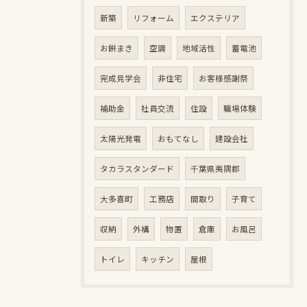
新築
リフォーム
エクステリア
お餅まき
空調
地域活性
蓄電池
完成見学会
非住宅
お客様感謝祭
補助金
社員交流
住設
職場体験
太陽光発電
おもてなし
建設会社
タカラスタンダード
千葉県夷隅郡
大多喜町
工務店
間取り
子育て
収納
外構
物置
倉庫
お風呂
トイレ
キッチン
屋根