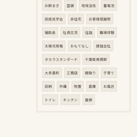
お餅まき
空調
地域活性
蓄電池
完成見学会
非住宅
お客様感謝祭
補助金
社員交流
住設
職場体験
太陽光発電
おもてなし
建設会社
タカラスタンダード
千葉県夷隅郡
大多喜町
工務店
間取り
子育て
収納
外構
物置
倉庫
お風呂
トイレ
キッチン
屋根