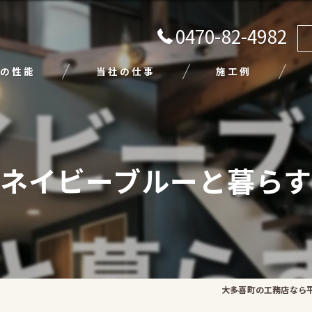
0470-82-4982
の性能
当社の仕事
施工例
注文住宅
リフォーム
ネイビーブルーと暮ら
エクステリア
外壁塗装
平屋
大多喜町の工務店なら