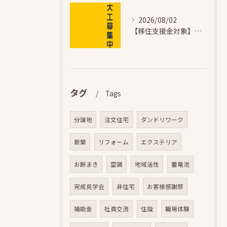
2026/08/02
【移住支援金対象】【未経験歓迎】大多喜町で「見えないところも...
タグ
Tags
分譲地
注文住宅
ダンドリワーク
新築
リフォーム
エクステリア
お餅まき
空調
地域活性
蓄電池
完成見学会
非住宅
お客様感謝祭
補助金
社員交流
住設
職場体験