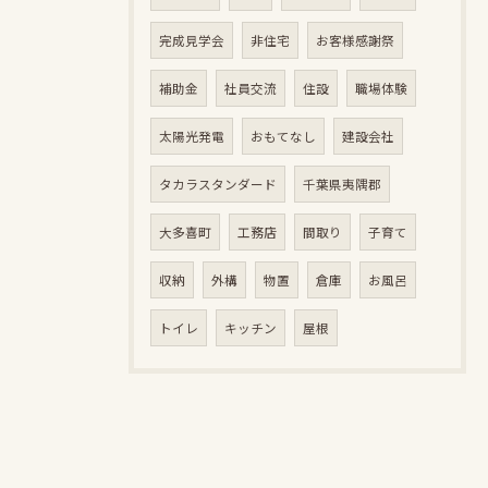
完成見学会
非住宅
お客様感謝祭
補助金
社員交流
住設
職場体験
太陽光発電
おもてなし
建設会社
タカラスタンダード
千葉県夷隅郡
大多喜町
工務店
間取り
子育て
収納
外構
物置
倉庫
お風呂
トイレ
キッチン
屋根