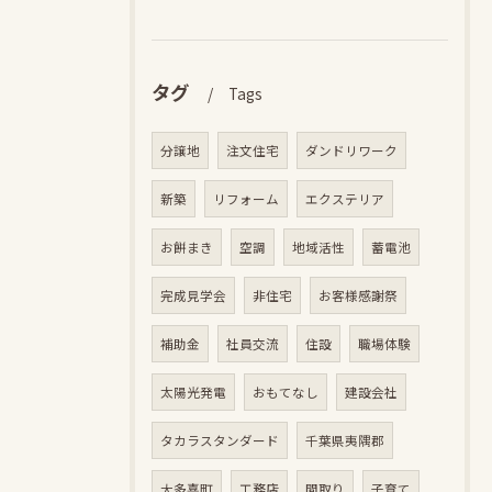
タグ
Tags
分譲地
注文住宅
ダンドリワーク
新築
リフォーム
エクステリア
お餅まき
空調
地域活性
蓄電池
完成見学会
非住宅
お客様感謝祭
補助金
社員交流
住設
職場体験
太陽光発電
おもてなし
建設会社
タカラスタンダード
千葉県夷隅郡
大多喜町
工務店
間取り
子育て