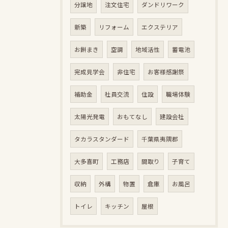
分譲地
注文住宅
ダンドリワーク
新築
リフォーム
エクステリア
お餅まき
空調
地域活性
蓄電池
完成見学会
非住宅
お客様感謝祭
補助金
社員交流
住設
職場体験
太陽光発電
おもてなし
建設会社
タカラスタンダード
千葉県夷隅郡
大多喜町
工務店
間取り
子育て
収納
外構
物置
倉庫
お風呂
トイレ
キッチン
屋根