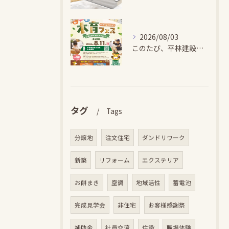
2026/08/03
このたび、平林建設では、お子さまが木とふれあい・木について学...
タグ
Tags
分譲地
注文住宅
ダンドリワーク
新築
リフォーム
エクステリア
お餅まき
空調
地域活性
蓄電池
完成見学会
非住宅
お客様感謝祭
補助金
社員交流
住設
職場体験