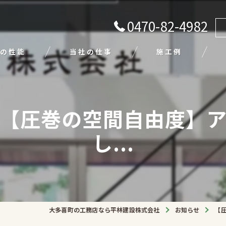
0470-82-4982
の性能
当社の仕事
施工例
注文住宅
【圧巻の空間自由度】
リフォーム
し...
エクステリア
外壁塗装
平屋
大多喜町の工務店なら平林建設株式会社
お知らせ
【