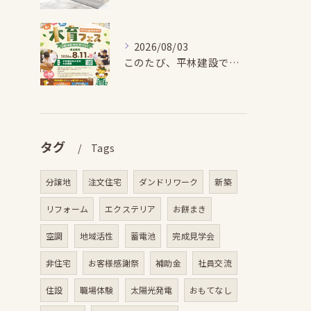
2026/08/03
このたび、平林建設では、お子さまが木とふれあい・木について学...
タグ
Tags
分譲地
注文住宅
ダンドリワーク
新築
リフォーム
エクステリア
お餅まき
空調
地域活性
蓄電池
完成見学会
非住宅
お客様感謝祭
補助金
社員交流
住設
職場体験
太陽光発電
おもてなし