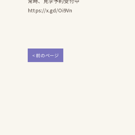
常時、見学予約受付中
https://x.gd/Oi9Vn
< 前のページ