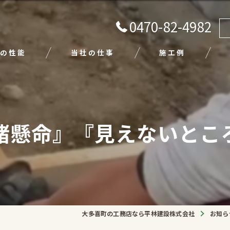
0470-82-4982
の性能
当社の仕事
施工例
注文住宅
リフォーム
緒懸命』『見えないとこ
エクステリア
外壁塗装
平屋
大多喜町の工務店なら平林建設株式会社
お知ら