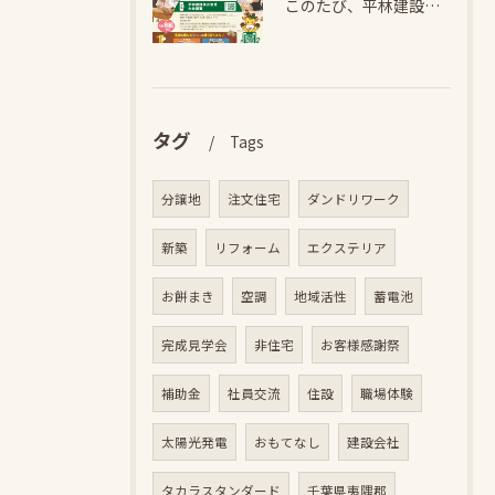
このたび、平林建設では、お子さまが木とふれあい・木について学...
タグ
Tags
分譲地
注文住宅
ダンドリワーク
新築
リフォーム
エクステリア
お餅まき
空調
地域活性
蓄電池
完成見学会
非住宅
お客様感謝祭
補助金
社員交流
住設
職場体験
太陽光発電
おもてなし
建設会社
タカラスタンダード
千葉県夷隅郡