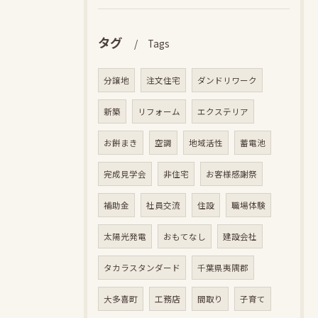
タグ
Tags
分譲地
注文住宅
ダンドリワーク
新築
リフォーム
エクステリア
お餅まき
空調
地域活性
蓄電池
完成見学会
非住宅
お客様感謝祭
補助金
社員交流
住設
職場体験
太陽光発電
おもてなし
建設会社
タカラスタンダード
千葉県夷隅郡
大多喜町
工務店
間取り
子育て