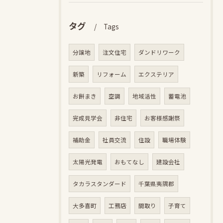
タグ
Tags
分譲地
注文住宅
ダンドリワーク
新築
リフォーム
エクステリア
お餅まき
空調
地域活性
蓄電池
完成見学会
非住宅
お客様感謝祭
補助金
社員交流
住設
職場体験
太陽光発電
おもてなし
建設会社
タカラスタンダード
千葉県夷隅郡
大多喜町
工務店
間取り
子育て