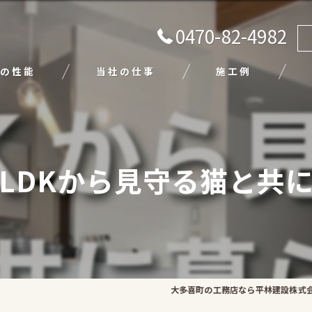
0470-82-4982
の性能
当社の仕事
施工例
注文住宅
リフォーム
LDKから見守る猫と共
エクステリア
外壁塗装
平屋
大多喜町の工務店なら平林建設株式