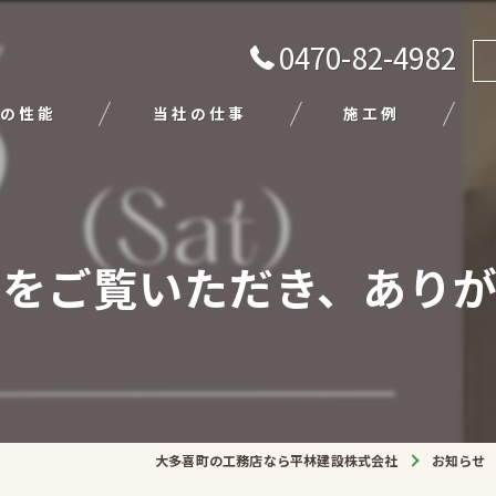
0470-82-4982
の性能
当社の仕事
施工例
注文住宅
リフォーム
ramをご覧いただき、ありが
エクステリア
外壁塗装
平屋
大多喜町の工務店なら平林建設株式会社
お知らせ