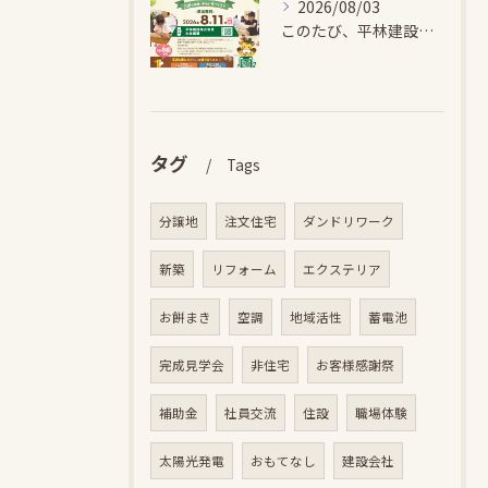
2026/08/03
このたび、平林建設では、お子さまが木とふれあい・木について学...
タグ
Tags
分譲地
注文住宅
ダンドリワーク
新築
リフォーム
エクステリア
お餅まき
空調
地域活性
蓄電池
完成見学会
非住宅
お客様感謝祭
補助金
社員交流
住設
職場体験
太陽光発電
おもてなし
建設会社