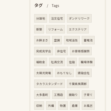
タグ
Tags
分譲地
注文住宅
ダンドリワーク
新築
リフォーム
エクステリア
お餅まき
空調
地域活性
蓄電池
完成見学会
非住宅
お客様感謝祭
補助金
社員交流
住設
職場体験
太陽光発電
おもてなし
建設会社
タカラスタンダード
千葉県夷隅郡
大多喜町
工務店
間取り
子育て
収納
外構
物置
倉庫
お風呂