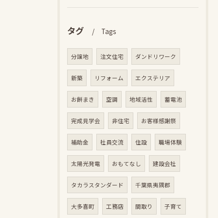
タグ
Tags
分譲地
注文住宅
ダンドリワーク
新築
リフォーム
エクステリア
お餅まき
空調
地域活性
蓄電池
完成見学会
非住宅
お客様感謝祭
補助金
社員交流
住設
職場体験
太陽光発電
おもてなし
建設会社
タカラスタンダード
千葉県夷隅郡
大多喜町
工務店
間取り
子育て