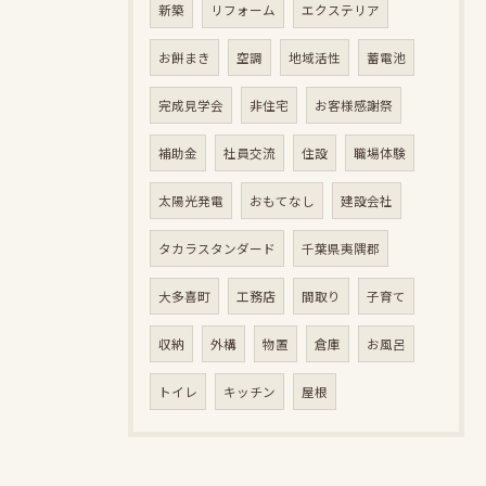
新築
リフォーム
エクステリア
お餅まき
空調
地域活性
蓄電池
完成見学会
非住宅
お客様感謝祭
補助金
社員交流
住設
職場体験
太陽光発電
おもてなし
建設会社
タカラスタンダード
千葉県夷隅郡
大多喜町
工務店
間取り
子育て
収納
外構
物置
倉庫
お風呂
トイレ
キッチン
屋根