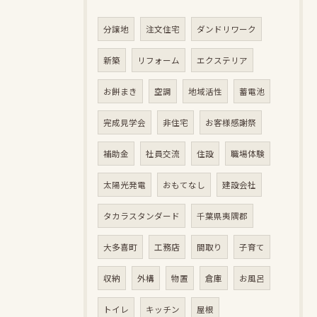
分譲地
注文住宅
ダンドリワーク
新築
リフォーム
エクステリア
お餅まき
空調
地域活性
蓄電池
完成見学会
非住宅
お客様感謝祭
補助金
社員交流
住設
職場体験
太陽光発電
おもてなし
建設会社
タカラスタンダード
千葉県夷隅郡
大多喜町
工務店
間取り
子育て
収納
外構
物置
倉庫
お風呂
トイレ
キッチン
屋根