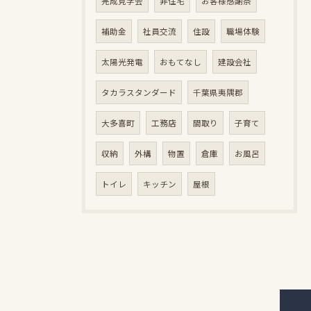
完成見学会
非住宅
お客様感謝祭
補助金
社員交流
住設
職場体験
太陽光発電
おもてなし
建設会社
タカラスタンダード
千葉県夷隅郡
大多喜町
工務店
間取り
子育て
収納
外構
物置
倉庫
お風呂
トイレ
キッチン
屋根