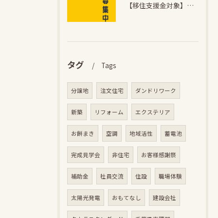
【移住支援金対象】【未経験歓迎】大多喜町で「見えないところも...
タグ
Tags
分譲地
注文住宅
ダンドリワーク
新築
リフォーム
エクステリア
お餅まき
空調
地域活性
蓄電池
完成見学会
非住宅
お客様感謝祭
補助金
社員交流
住設
職場体験
太陽光発電
おもてなし
建設会社