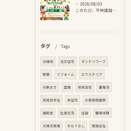
2026/08/03
このたび、平林建設では、お子さまが木とふれあい・木について学...
タグ
Tags
分譲地
注文住宅
ダンドリワーク
新築
リフォーム
エクステリア
お餅まき
空調
地域活性
蓄電池
完成見学会
非住宅
お客様感謝祭
補助金
社員交流
住設
職場体験
太陽光発電
おもてなし
建設会社